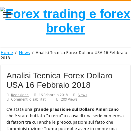
Home
/
News
/
Analisi Tecnica Forex Dollaro USA 16 Febbraio
2018
Analisi Tecnica Forex Dollaro
USA 16 Febbraio 2018
Redazione
16 Febbraio 2018
News
su
Commenti disabilitati
209 Views
Analisi
Tecnica
C’è stata una
grande pressione sul Dollaro Americano
Forex
che è stato buttato “a terra” a causa di una serie numerosa
Dollaro
USA
di fattori tra cui anche le preoccupazioni sul fatto che
16
l’amministrazione Trump potrebbe avere in mente una
Febbraio