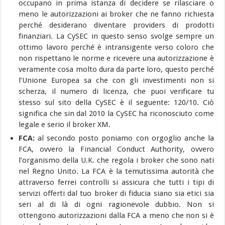
occupano in prima istanza di decidere se rilasciare o
meno le autorizzazioni ai broker che ne fanno richiesta
perché desiderano diventare providers di prodotti
finanziari. La CySEC in questo senso svolge sempre un
ottimo lavoro perché è intransigente verso coloro che
non rispettano le norme e ricevere una autorizzazione è
veramente cosa molto dura da parte loro, questo perché
l’Unione Europea sa che con gli investimenti non si
scherza, il numero di licenza, che puoi verificare tu
stesso sul sito della CySEC è il seguente: 120/10. Ciò
significa che sin dal 2010 la CySEC ha riconosciuto come
legale e serio il broker XM.
FCA:
al secondo posto poniamo con orgoglio anche la
FCA, ovvero la Financial Conduct Authority, ovvero
l’organismo della U.K. che regola i broker che sono nati
nel Regno Unito. La FCA è la temutissima autorità che
attraverso ferrei controlli si assicura che tutti i tipi di
servizi offerti dal tuo broker di fiducia siano sia etici sia
seri al di là di ogni ragionevole dubbio. Non si
ottengono autorizzazioni dalla FCA a meno che non si è