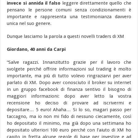
invece si annida il falso
leggere direttamente quello che
pensano le persone comuni senza condizionamenti è
importante e rappresenta una testimonianza davvero
unica nel suo genere.
Dunque lasciamo la parola a questi novelli traders di XM
Giordano, 40 anni da Carpi
“Salve ragazzi. Innanzitutto grazie per il lavoro che
svolgete perché offrire informazioni sul trading è molto
importante, ma più di tutto volevo ringraziarvi per aver
parlato di XM. Dopo aver conosciuto il broker su internet
in un gruppo facebook di finanza sentivo il bisogno di
maggiori informazioni: dopo aver letto la vostra
recensione ho deciso di provare ad iscrivermi e
depositare… 5 euro! Ahaha… Si lo so, magari passo per
taccagno, ma io non mi fido di nessuno ciecamente, così
ho depositato il minimo, ma già dopo una settimana ho
depositato ulteriori 100 euro perché con l’aiuto di XM ho
capito in fretta alcune regole di base per investire e ad