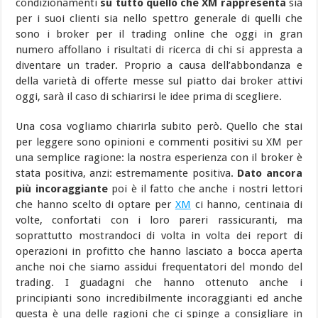
condizionamenti
su tutto quello che XM rappresenta
sia
per i suoi clienti sia nello spettro generale di quelli che
sono i broker per il trading online che oggi in gran
numero affollano i risultati di ricerca di chi si appresta a
diventare un trader. Proprio a causa dell’abbondanza e
della varietà di offerte messe sul piatto dai broker attivi
oggi, sarà il caso di schiarirsi le idee prima di scegliere.
Una cosa vogliamo chiarirla subito però. Quello che stai
per leggere sono opinioni e commenti positivi su XM per
una semplice ragione: la nostra esperienza con il broker è
stata positiva, anzi: estremamente positiva.
Dato ancora
più incoraggiante
poi è il fatto che anche i nostri lettori
che hanno scelto di optare per
XM
ci hanno, centinaia di
volte, confortati con i loro pareri rassicuranti, ma
soprattutto mostrandoci di volta in volta dei report di
operazioni in profitto che hanno lasciato a bocca aperta
anche noi che siamo assidui frequentatori del mondo del
trading. I guadagni che hanno ottenuto anche i
principianti sono incredibilmente incoraggianti ed anche
questa è una delle ragioni che ci spinge a consigliare in