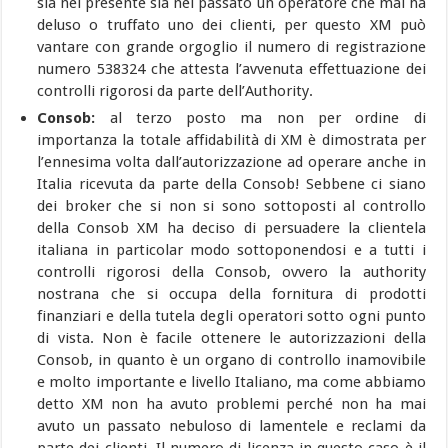
sia nel presente sia nel passato un operatore che mai ha
deluso o truffato uno dei clienti, per questo XM può
vantare con grande orgoglio il numero di registrazione
numero 538324 che attesta l’avvenuta effettuazione dei
controlli rigorosi da parte dell’Authority.
Consob:
al terzo posto ma non per ordine di
importanza la totale affidabilità di XM è dimostrata per
l’ennesima volta dall’autorizzazione ad operare anche in
Italia ricevuta da parte della Consob! Sebbene ci siano
dei broker che si non si sono sottoposti al controllo
della Consob XM ha deciso di persuadere la clientela
italiana in particolar modo sottoponendosi e a tutti i
controlli rigorosi della Consob, ovvero la authority
nostrana che si occupa della fornitura di prodotti
finanziari e della tutela degli operatori sotto ogni punto
di vista. Non è facile ottenere le autorizzazioni della
Consob, in quanto è un organo di controllo inamovibile
e molto importante e livello Italiano, ma come abbiamo
detto XM non ha avuto problemi perché non ha mai
avuto un passato nebuloso di lamentele e reclami da
parte dei clienti. Il numero di licenza in questo caso è il