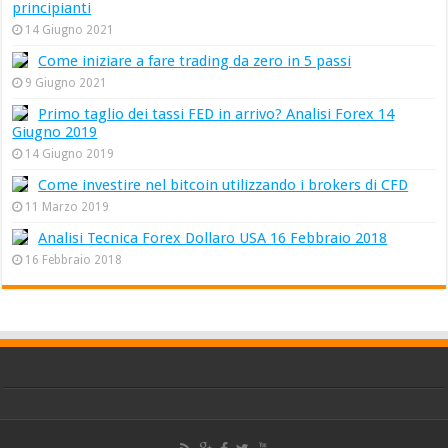
principianti
14 Giugno 2021
Come iniziare a fare trading da zero in 5 passi
9 Giugno 2021
Primo taglio dei tassi FED in arrivo? Analisi Forex 14
Giugno 2019
14 Giugno 2019
Come investire nel bitcoin utilizzando i brokers di CFD
11 Marzo 2019
Analisi Tecnica Forex Dollaro USA 16 Febbraio 2018
16 Febbraio 2018