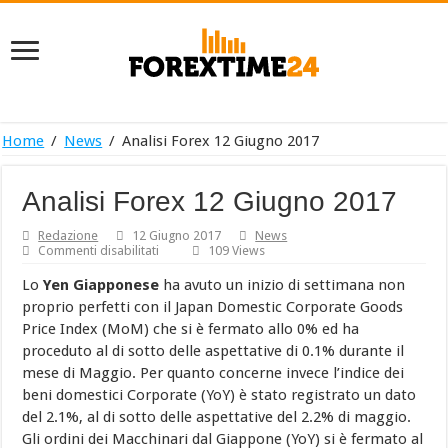
Home
/
News
/
Analisi Forex 12 Giugno 2017
Analisi Forex 12 Giugno 2017
Redazione
12 Giugno 2017
News
su
Commenti disabilitati
109 Views
Analisi
Forex
Lo
Yen Giapponese
ha avuto un inizio di settimana non
12
proprio perfetti con il Japan Domestic Corporate Goods
Giugno
2017
Price Index (MoM) che si è fermato allo 0% ed ha
proceduto al di sotto delle aspettative di 0.1% durante il
mese di Maggio. Per quanto concerne invece l’indice dei
beni domestici Corporate (YoY) è stato registrato un dato
del 2.1%, al di sotto delle aspettative del 2.2% di maggio.
Gli ordini dei Macchinari dal Giappone (YoY) si è fermato al