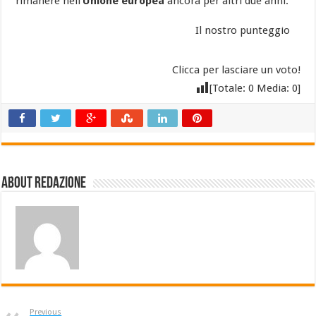
rimanere nell’
Unione europea
ancora per altri due anni.
Il nostro punteggio
Clicca per lasciare un voto!
[Totale:
0
Media:
0
]
About Redazione
Previous