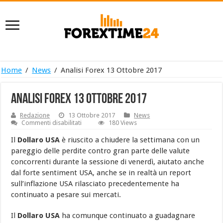
Home
/
News
/
Analisi Forex 13 Ottobre 2017
Analisi Forex 13 Ottobre 2017
Redazione
13 Ottobre 2017
News
su
Commenti disabilitati
180 Views
Analisi
Forex
Il
Dollaro USA
è riuscito a chiudere la settimana con un
13
pareggio delle perdite contro gran parte delle valute
Ottobre
2017
concorrenti durante la sessione di venerdì, aiutato anche
dal forte sentiment USA, anche se in realtà un report
sull’inflazione USA rilasciato precedentemente ha
continuato a pesare sui mercati.
Il
Dollaro USA
ha comunque continuato a guadagnare