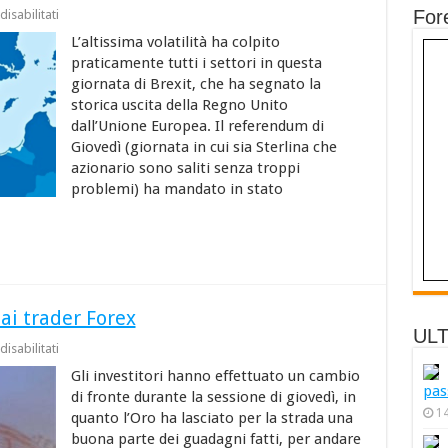
su
Fore
isabilitati
Il
L’altissima volatilità ha colpito
referendum
del
praticamente tutti i settori in questa
Regno
giornata di Brexit, che ha segnato la
Unito
per
storica uscita della Regno Unito
lasciare
dall’Unione Europea. Il referendum di
l’Unione
Giovedì (giornata in cui sia Sterlina che
Europea
fa
azionario sono saliti senza troppi
crollare
problemi) ha mandato in stato
i
…
mercati
ai trader Forex
ULT
su
isabilitati
Brexit
Gli investitori hanno effettuato un cambio
continua
pas
a
di fronte durante la sessione di giovedì, in
far
1
quanto l’Oro ha lasciato per la strada una
paura
ai
buona parte dei guadagni fatti, per andare