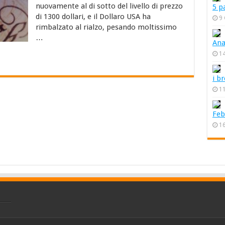
trader
nuovamente al di sotto del livello di prezzo
5 p
Forex
di 1300 dollari, e il Dollaro USA ha
9
rimbalzato al rialzo, pesando moltissimo
…
Ana
1
i b
1
Feb
16