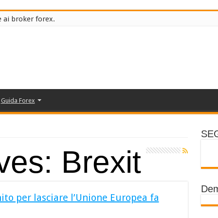
 ai broker forex.
Guida Forex
SEG
ives:
Brexit
Dem
to per lasciare l’Unione Europea fa