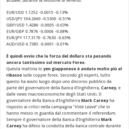
attuale, durante la sessione di venerdì:
EUR/USD 1.1252 -0.0015 -0.13%
USD/JPY 104.2660 -0.5300 -0.51%
GBP/USD 1.4286 -0.0005 -0.03%
EUR/GBP 0.7876 -0.0006 -0.08%
EUR/JPY 117.3170 -0.7630 -0.65%
AUD/USD 0.7385 -0.0001 -0.01%
È quindi ovvio che la forza del dollaro sta pesando
ancora tantissimo sul mercato Forex.
Questa mattina lo
yen giapponese è andato molto più al
ribasso
sulle coppie forex. Secondo gli esperti, tutto
questo ha avuto luogo dopo uno discorso pubblico da
parte del governatore della Banca d’Inghilterra,
Carney
, e
dalle news macroeconomiche degli Stati Uniti. Il
governatore della Banca d’Inghilterra
Mark Carney
ha
risposto ai critici nella campagna “
Vote Leave
” che lo
hanno messo in guardia dal commentare il referendum.
Sempre il governatore della Banca d’Inghilterra
Mark
Carney
ha difeso la condotta della banca centrale durante