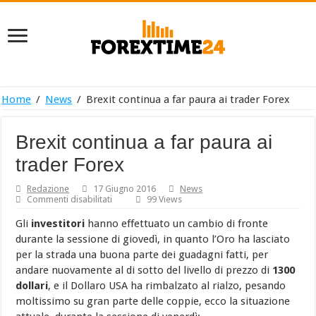
Home
/
News
/
Brexit continua a far paura ai trader Forex
Brexit continua a far paura ai
trader Forex
Redazione
17 Giugno 2016
News
su
Commenti disabilitati
99 Views
Brexit
continua
Gli
investitori
hanno effettuato un cambio di fronte
a
durante la sessione di giovedì, in quanto l’Oro ha lasciato
far
paura
per la strada una buona parte dei guadagni fatti, per
ai
andare nuovamente al di sotto del livello di prezzo di
1300
trader
Forex
dollari
, e il Dollaro USA ha rimbalzato al rialzo, pesando
moltissimo su gran parte delle coppie, ecco la situazione