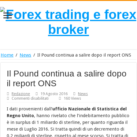
Home
/
News
/
Il Pound continua a salire dopo il report ONS
Il Pound continua a salire dopo
il report ONS
Redazione
19 Agosto 2016
News
su
Commenti disabilitati
160 Views
Il
Pound
I dati provenienti dall’
ufficio Nazionale di Statistica del
continua
Regno Unito
, hanno rivelato che l’indebitamento pubblico
a
salire
è in surplus di 1 miliardo di sterline, per quanto riguarda il
dopo
mese di Luglio 2016. Si tratta quindi di un decremento di
il
report
0.2 miliardi di sterline, rispetto al mese scorso. Si tratta di