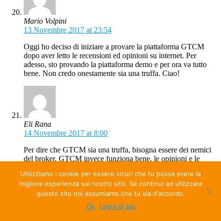
Mario Volpini
13 Novembre 2017 at 23:54
Oggi ho deciso di iniziare a provare la piattaforma GTCM
dopo aver letto le recensioni ed opinioni su internet. Per
adesso, sto provando la piattaforma demo e per ora va tutto
bene. Non credo onestamente sia una truffa. Ciao!
Eli Rana
14 Novembre 2017 at 8:00
Per dire che GTCM sia una truffa, bisogna essere dei nemici
del broker. GTCM invece funziona bene, le opinioni e le
recensioni sul web la dicono lunga. Funziona assolutamente
Utilizziamo i cookie per essere sicuri che tu possa avere la
bene e mi ritengo fortunato di fare trading online su questa
migliore esperienza sul nostro sito. Se continui ad utilizzare
piattaforma. Consiglio a tutti di provarla.
questo sito noi assumiamo che tu sia d'accordo.
Ok
Leggi di più