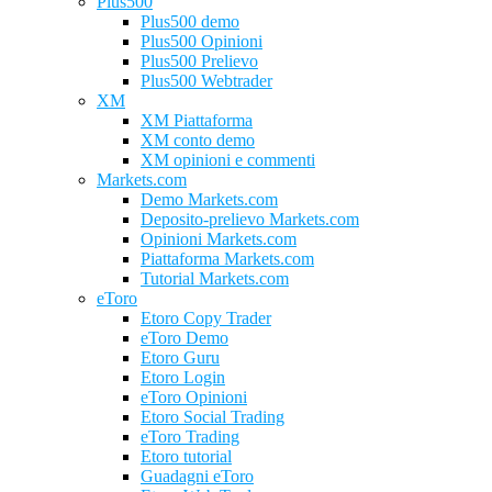
Plus500
Plus500 demo
Plus500 Opinioni
Plus500 Prelievo
Plus500 Webtrader
XM
XM Piattaforma
XM conto demo
XM opinioni e commenti
Markets.com
Demo Markets.com
Deposito-prelievo Markets.com
Opinioni Markets.com
Piattaforma Markets.com
Tutorial Markets.com
eToro
Etoro Copy Trader
eToro Demo
Etoro Guru
Etoro Login
eToro Opinioni
Etoro Social Trading
eToro Trading
Etoro tutorial
Guadagni eToro