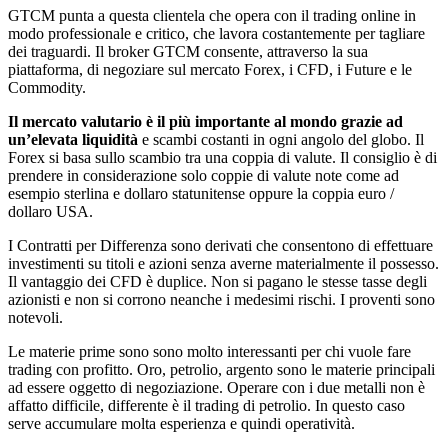
GTCM punta a questa clientela che opera con il trading online in
modo professionale e critico, che lavora costantemente per tagliare
dei traguardi. Il broker GTCM consente, attraverso la sua
piattaforma, di negoziare sul mercato Forex, i CFD, i Future e le
Commodity.
Il mercato valutario è il più importante al mondo grazie ad
un’elevata liquidità
e scambi costanti in ogni angolo del globo. Il
Forex si basa sullo scambio tra una coppia di valute. Il consiglio è di
prendere in considerazione solo coppie di valute note come ad
esempio sterlina e dollaro statunitense oppure la coppia euro /
dollaro USA.
I Contratti per Differenza sono derivati che consentono di effettuare
investimenti su titoli e azioni senza averne materialmente il possesso.
Il vantaggio dei CFD è duplice. Non si pagano le stesse tasse degli
azionisti e non si corrono neanche i medesimi rischi. I proventi sono
notevoli.
Le materie prime sono sono molto interessanti per chi vuole fare
trading con profitto. Oro, petrolio, argento sono le materie principali
ad essere oggetto di negoziazione. Operare con i due metalli non è
affatto difficile, differente è il trading di petrolio. In questo caso
serve accumulare molta esperienza e quindi operatività.