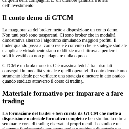
da quelli della compagnia. E’ un’ulteriore garanzia a tutela
dell’investimento.
Il conto demo di GTCM
La maggioranza dei broker mette a disposizione un conto demo.
Non tutti però sono trasparenti. Ci sono broker che in modalità
dimostrativa alterano l’algoritmo simulando maggiori profitti. Il
trader quando passa al conto reale è convinto che le strategie studiate
e applicate virtualmente siano redditizie ma si ritrova a perdere i
soldi investiti o a non guadagnare nulla o poco.
GTCM è un broker onesto. C’è massima fedeltà tra i risultati
conseguiti in modalità virtuale e quelli operativi. Il conto demo è uno
strumento ideale per verificare una strategia o mettere in atto pratico
quando studiato attraverso il corso di trading.
Materiale formativo per imparare a fare
trading
La formazione del trader è ben curata da GTCM che mette a
disposizione materiale formativo completo
e ben strutturato oltre a
seminari e corsi di trading riservati ai propri utenti. Lo studio è un
elemento fondamentale per essere trader e ambire a diventarlo per