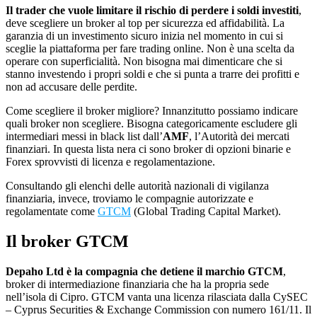
Il trader che vuole limitare il rischio di perdere i soldi investiti
,
deve scegliere un broker al top per sicurezza ed affidabilità. La
garanzia di un investimento sicuro inizia nel momento in cui si
sceglie la piattaforma per fare trading online. Non è una scelta da
operare con superficialità. Non bisogna mai dimenticare che si
stanno investendo i propri soldi e che si punta a trarre dei profitti e
non ad accusare delle perdite.
Come scegliere il broker migliore? Innanzitutto possiamo indicare
quali broker non scegliere. Bisogna categoricamente escludere gli
intermediari messi in black list dall’
AMF
, l’Autorità dei mercati
finanziari. In questa lista nera ci sono broker di opzioni binarie e
Forex sprovvisti di licenza e regolamentazione.
Consultando gli elenchi delle autorità nazionali di vigilanza
finanziaria, invece, troviamo le compagnie autorizzate e
regolamentate come
GTCM
(Global Trading Capital Market).
Il broker GTCM
Depaho Ltd è la compagnia che detiene il marchio GTCM
,
broker di intermediazione finanziaria che ha la propria sede
nell’isola di Cipro. GTCM vanta una licenza rilasciata dalla CySEC
– Cyprus Securities & Exchange Commission con numero 161/11. Il